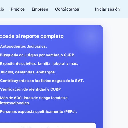
cio
Precios
Empresa
Contáctanos
Iniciar sesión
ccede al reporte completo
Antecedentes Judiciales.
Búsqueda de Litigios por nombre o CURP.
Expedientes civiles, familia, laboral y más.
Juicios, demandas, embargos.
Contribuyentes en las listas negras de la SAT.
Verificación de identidad y CURP.
Más de 600 listas de riesgo locales e
internacionales.
Personas expuestas políticamente (PEPs).