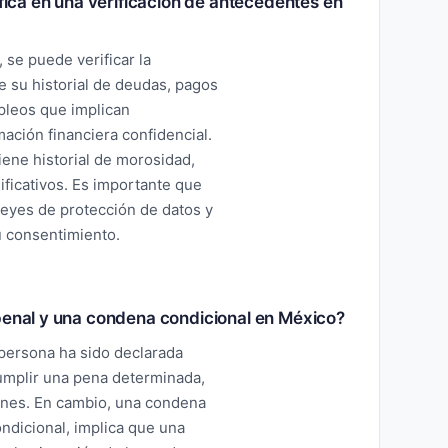
ifica en una verificación de antecedentes en
 se puede verificar la
ye su historial de deudas, pagos
mpleos que implican
ación financiera confidencial.
iene historial de morosidad,
ficativos. Es importante que
 leyes de protección de datos y
u consentimiento.
 penal y una condena condicional en México?
persona ha sido declarada
cumplir una pena determinada,
iones. En cambio, una condena
ndicional, implica que una