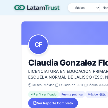
País
Tipo de búsqueda
Nombre o documen
CF
Claudia Gonzalez Fl
LICENCIATURA EN EDUCACIÓN PRIMAR
ESCUELA NORMAL DE JALISCO (ESC. 
Jalisco, México
Titulado en 2011
Cédula 7053
Perfil verificado
Fuente pública
México · 🇲🇽
Ver Reporte Completo