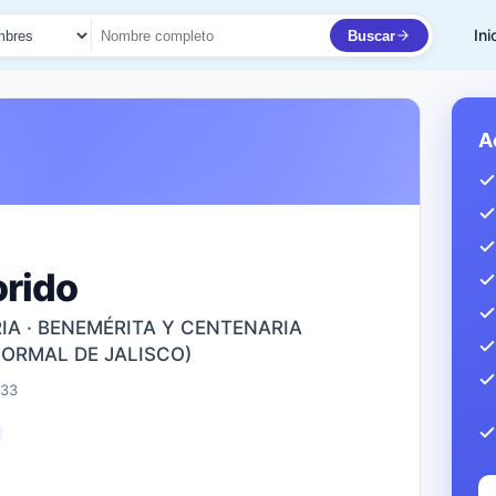
Ini
Buscar
to
A
orido
IA · BENEMÉRITA Y CENTENARIA
NORMAL DE JALISCO)
333