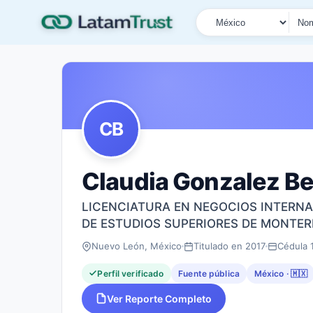
País
Tipo de búsqueda
Nombre o documen
CB
Claudia Gonzalez B
LICENCIATURA EN NEGOCIOS INTERNA
DE ESTUDIOS SUPERIORES DE MONTER
Nuevo León, México
Titulado en 2017
Cédula 
Perfil verificado
Fuente pública
México · 🇲🇽
Ver Reporte Completo