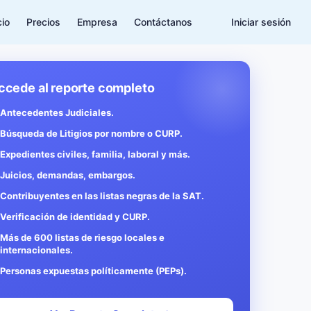
cio
Precios
Empresa
Contáctanos
Iniciar sesión
ccede al reporte completo
Antecedentes Judiciales.
Búsqueda de Litigios por nombre o CURP.
Expedientes civiles, familia, laboral y más.
Juicios, demandas, embargos.
Contribuyentes en las listas negras de la SAT.
Verificación de identidad y CURP.
Más de 600 listas de riesgo locales e
internacionales.
Personas expuestas políticamente (PEPs).