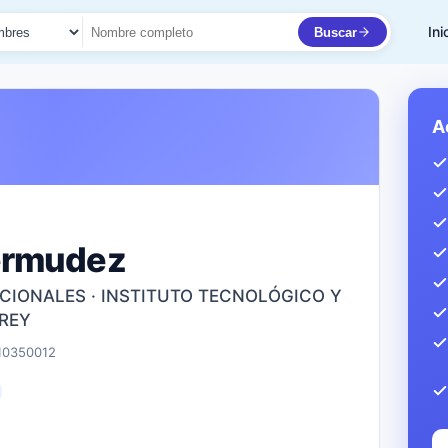
Ini
Buscar
to
A
ermudez
CIONALES · INSTITUTO TECNOLÓGICO Y
REY
10350012