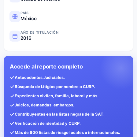
PAÍS
México
AÑO DE TITULACIÓN
2016
Accede al reporte completo
Antecedentes Judiciales.
Búsqueda de Litigios por nombre o CURP.
Expedientes civiles, familia, laboral y más.
Juicios, demandas, embargos.
Contribuyentes en las listas negras de la SAT.
Verificación de identidad y CURP.
Más de 600 listas de riesgo locales e internacionales.