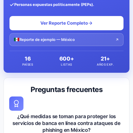
Personas expuestas políticamente (PEPs).
Ver Reporte Completo
Reporte de ejemplo — México
16
600+
21+
PAÍSES
LISTAS
AÑOS EXP.
Preguntas frecuentes
¿Qué medidas se toman para proteger los
servicios de banca en línea contra ataques de
phishing en México?