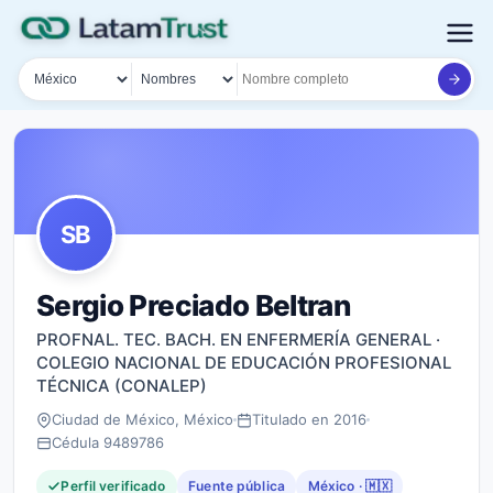
País
Tipo de búsqueda
Nombre o documento
SB
Sergio Preciado Beltran
PROFNAL. TEC. BACH. EN ENFERMERÍA GENERAL ·
COLEGIO NACIONAL DE EDUCACIÓN PROFESIONAL
TÉCNICA (CONALEP)
Ciudad de México, México
Titulado en 2016
Cédula 9489786
Perfil verificado
Fuente pública
México · 🇲🇽