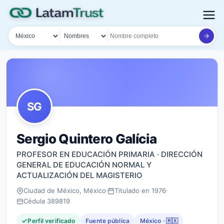
País
Tipo de búsqueda
Nombre o documento
SG
Sergio Quintero Galícia
PROFESOR EN EDUCACIÓN PRIMARIA · DIRECCIÓN
GENERAL DE EDUCACIÓN NORMAL Y
ACTUALIZACIÓN DEL MAGISTERIO
Ciudad de México, México
Titulado en 1976
Cédula 389819
Perfil verificado
Fuente pública
México · 🇲🇽