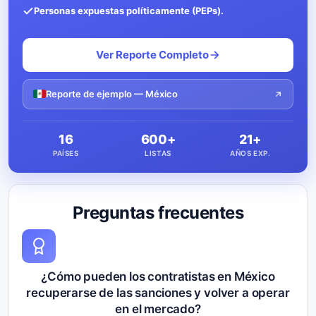
Personas expuestas políticamente (PEPs).
Ver Reporte Completo
Reporte de ejemplo — México
16
600+
21+
PAÍSES
LISTAS
AÑOS EXP.
Preguntas frecuentes
¿Cómo pueden los contratistas en México
recuperarse de las sanciones y volver a operar
en el mercado?