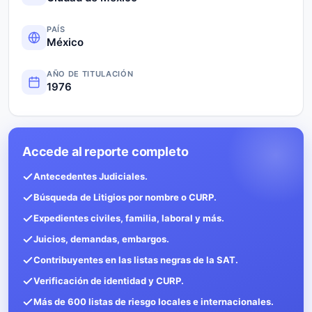
PAÍS
México
AÑO DE TITULACIÓN
1976
Accede al reporte completo
Antecedentes Judiciales.
Búsqueda de Litigios por nombre o CURP.
Expedientes civiles, familia, laboral y más.
Juicios, demandas, embargos.
Contribuyentes en las listas negras de la SAT.
Verificación de identidad y CURP.
Más de 600 listas de riesgo locales e internacionales.