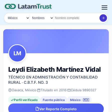
País
Tipo de búsqueda
Nombre o documento
LM
Leydi Elizabeth Martínez Vidal
TÉCNICO EN ADMINISTRACIÓN Y CONTABILIDAD
RURAL · C.B.T.F. NO. 3
Oaxaca, México
Titulado en 2016
Cédula 9890327
Perfil verificado
Fuente pública
México · 🇲🇽
Ver Reporte Completo