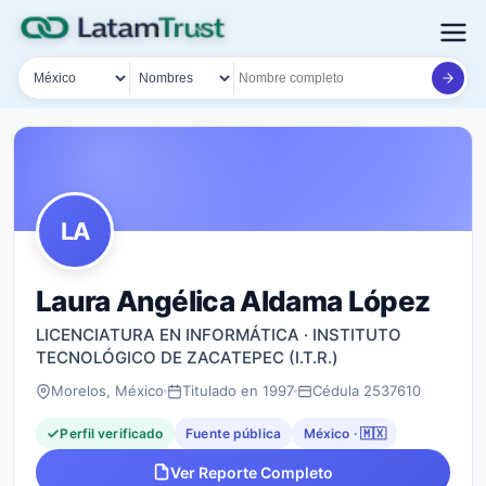
País
Tipo de búsqueda
Nombre o documento
LA
Laura Angélica Aldama López
LICENCIATURA EN INFORMÁTICA · INSTITUTO
TECNOLÓGICO DE ZACATEPEC (I.T.R.)
Morelos, México
Titulado en 1997
Cédula 2537610
Perfil verificado
Fuente pública
México · 🇲🇽
Ver Reporte Completo