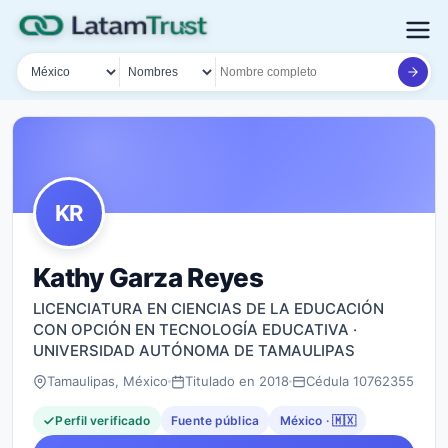
País
Tipo de búsqueda
Nombre o documento
KR
Kathy Garza Reyes
LICENCIATURA EN CIENCIAS DE LA EDUCACIÓN
CON OPCIÓN EN TECNOLOGÍA EDUCATIVA ·
UNIVERSIDAD AUTÓNOMA DE TAMAULIPAS
Tamaulipas, México
Titulado en 2018
Cédula 10762355
Perfil verificado
Fuente pública
México · 🇲🇽