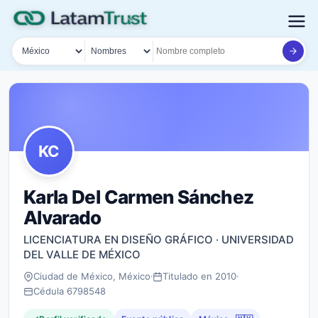
País
Tipo de búsqueda
Nombre o documento
KC
Karla Del Carmen Sánchez
Alvarado
LICENCIATURA EN DISEÑO GRÁFICO · UNIVERSIDAD
DEL VALLE DE MÉXICO
Ciudad de México, México
Titulado en 2010
Cédula 6798548