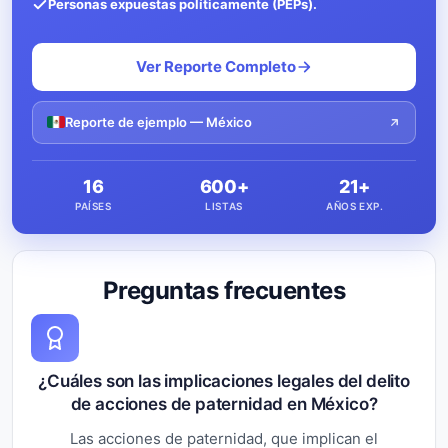
Personas expuestas políticamente (PEPs).
Ver Reporte Completo
Reporte de ejemplo — México
16
600+
21+
PAÍSES
LISTAS
AÑOS EXP.
Preguntas frecuentes
¿Cuáles son las implicaciones legales del delito
de acciones de paternidad en México?
Las acciones de paternidad, que implican el