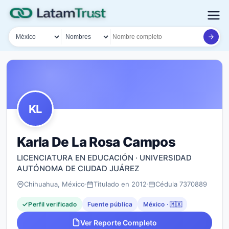
País
Tipo de búsqueda
Nombre o documento
KL
Karla De La Rosa Campos
LICENCIATURA EN EDUCACIÓN · UNIVERSIDAD
AUTÓNOMA DE CIUDAD JUÁREZ
Chihuahua, México
Titulado en 2012
Cédula 7370889
Perfil verificado
Fuente pública
México · 🇲🇽
Ver Reporte Completo