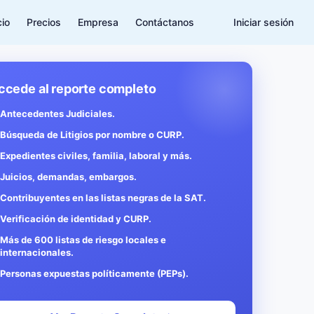
cio
Precios
Empresa
Contáctanos
Iniciar sesión
ccede al reporte completo
Antecedentes Judiciales.
Búsqueda de Litigios por nombre o CURP.
Expedientes civiles, familia, laboral y más.
Juicios, demandas, embargos.
Contribuyentes en las listas negras de la SAT.
Verificación de identidad y CURP.
Más de 600 listas de riesgo locales e
internacionales.
Personas expuestas políticamente (PEPs).