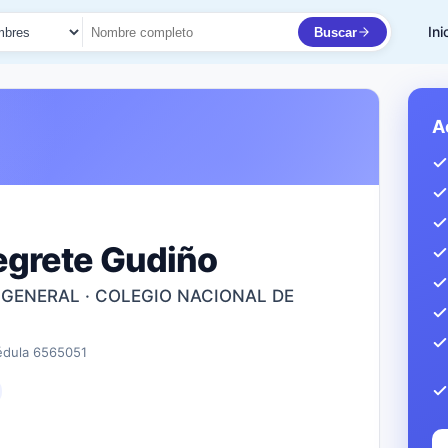
Ini
Buscar
to
A
egrete Gudiño
 GENERAL · COLEGIO NACIONAL DE
édula 6565051