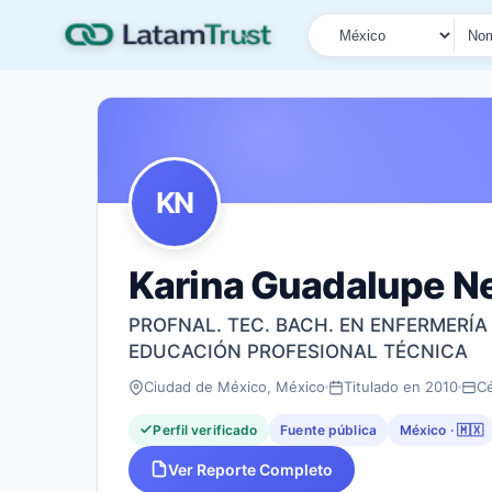
País
Tipo de búsqueda
Nombre o documen
KN
Karina Guadalupe N
PROFNAL. TEC. BACH. EN ENFERMERÍA
EDUCACIÓN PROFESIONAL TÉCNICA
Ciudad de México, México
Titulado en 2010
C
Perfil verificado
Fuente pública
México · 🇲🇽
Ver Reporte Completo