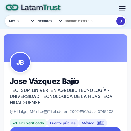
País
Tipo de búsqueda
Nombre o documento
JB
Jose Vázquez Bajío
TEC. SUP. UNIVER. EN AGROBIOTECNOLOGÍA ·
UNIVERSIDAD TECNOLÓGICA DE LA HUASTECA
HIDALGUENSE
Hidalgo, México
Titulado en 2002
Cédula 3749503
Perfil verificado
Fuente pública
México · 🇲🇽