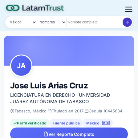
País
Tipo de búsqueda
Nombre o documento
JA
Jose Luis Arias Cruz
LICENCIATURA EN DERECHO · UNIVERSIDAD
JUÁREZ AUTÓNOMA DE TABASCO
Tabasco, México
Titulado en 2017
Cédula 10445634
Perfil verificado
Fuente pública
México · 🇲🇽
Ver Reporte Completo