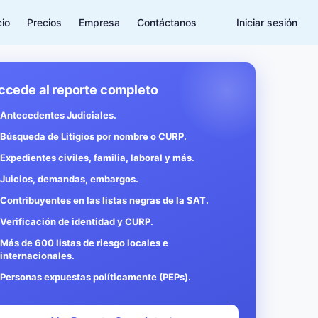
cio
Precios
Empresa
Contáctanos
Iniciar sesión
ccede al reporte completo
Antecedentes Judiciales.
Búsqueda de Litigios por nombre o CURP.
Expedientes civiles, familia, laboral y más.
Juicios, demandas, embargos.
Contribuyentes en las listas negras de la SAT.
Verificación de identidad y CURP.
Más de 600 listas de riesgo locales e
internacionales.
Personas expuestas políticamente (PEPs).