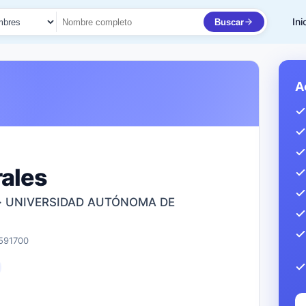
Ini
Buscar
to
A
ales
 · UNIVERSIDAD AUTÓNOMA DE
591700