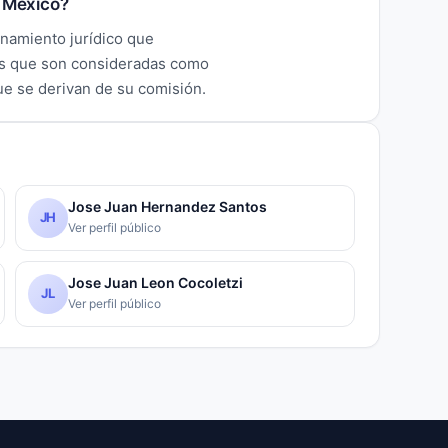
n México?
enamiento jurídico que
tas que son consideradas como
ue se derivan de su comisión.
Jose Juan Hernandez Santos
JH
Ver perfil público
Jose Juan Leon Cocoletzi
JL
Ver perfil público