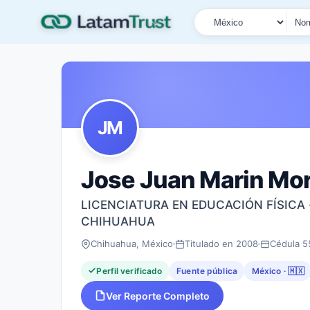
País
Tipo de búsqueda
Nombre o documen
JM
Jose Juan Marin Mor
LICENCIATURA EN EDUCACIÓN FÍSICA
CHIHUAHUA
Chihuahua, México
Titulado en 2008
Cédula 5
Perfil verificado
Fuente pública
México · 🇲🇽
Ver Reporte Completo