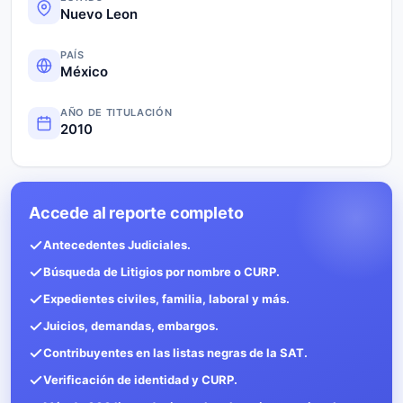
Nuevo Leon
PAÍS
México
AÑO DE TITULACIÓN
2010
Accede al reporte completo
Antecedentes Judiciales.
Búsqueda de Litigios por nombre o CURP.
Expedientes civiles, familia, laboral y más.
Juicios, demandas, embargos.
Contribuyentes en las listas negras de la SAT.
Verificación de identidad y CURP.