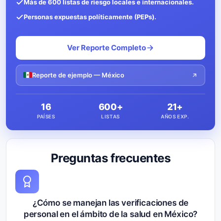
Más de 600 listas de riesgo locales e internacionales.
Personas expuestas políticamente (PEPs).
Ver Reporte Completo
Reporte de ejemplo — México
16
600+
21+
PAÍSES
LISTAS
AÑOS EXP.
Preguntas frecuentes
¿Cómo se manejan las verificaciones de
personal en el ámbito de la salud en México?