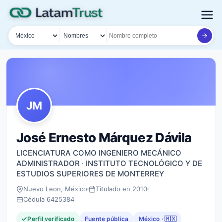
País
Tipo de búsqueda
Nombre o documento
JM
José Ernesto Márquez Dávila
LICENCIATURA COMO INGENIERO MECÁNICO
ADMINISTRADOR · INSTITUTO TECNOLÓGICO Y DE
ESTUDIOS SUPERIORES DE MONTERREY
Nuevo Leon, México
Titulado en 2010
Cédula 6425384
Perfil verificado
Fuente pública
México · 🇲🇽