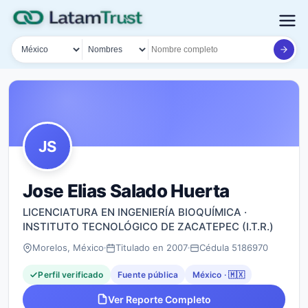
País
Tipo de búsqueda
Nombre o documento
JS
Jose Elias Salado Huerta
LICENCIATURA EN INGENIERÍA BIOQUÍMICA ·
INSTITUTO TECNOLÓGICO DE ZACATEPEC (I.T.R.)
Morelos, México
Titulado en 2007
Cédula 5186970
Perfil verificado
Fuente pública
México · 🇲🇽
Ver Reporte Completo