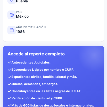
Puebla
PAÍS
México
AÑO DE TITULACIÓN
1986
Accede al reporte completo
Antecedentes Judiciales.
Búsqueda de Litigios por nombre o CURP.
Expedientes civiles, familia, laboral y más.
Juicios, demandas, embargos.
Contribuyentes en las listas negras de la SAT.
Verificación de identidad y CURP.
Más de 600 listas de riesgo locales e internacionales.