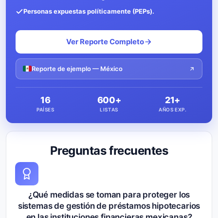
Personas expuestas políticamente (PEPs).
Ver Reporte Completo
Reporte de ejemplo — México
16
600+
21+
PAÍSES
LISTAS
AÑOS EXP.
Preguntas frecuentes
¿Qué medidas se toman para proteger los
sistemas de gestión de préstamos hipotecarios
en las instituciones financieras mexicanas?