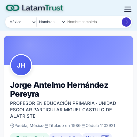
País
Tipo de búsqueda
Nombre o documento
JH
Jorge Antelmo Hernández
Pereyra
PROFESOR EN EDUCACIÓN PRIMARIA · UNIDAD
ESCOLAR PARTICULAR MIGUEL CASTULO DE
ALATRISTE
Puebla, México
Titulado en 1986
Cédula 1102921