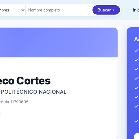
Ini
Buscar
to
A
eco Cortes
O POLITÉCNICO NACIONAL
édula 11790605