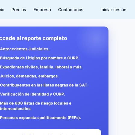
cio
Precios
Empresa
Contáctanos
Iniciar sesión
ccede al reporte completo
Antecedentes Judiciales.
Búsqueda de Litigios por nombre o CURP.
Expedientes civiles, familia, laboral y más.
Juicios, demandas, embargos.
Contribuyentes en las listas negras de la SAT.
Verificación de identidad y CURP.
Más de 600 listas de riesgo locales e
internacionales.
Personas expuestas políticamente (PEPs).