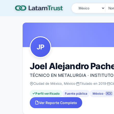
País
Tipo de búsqueda
Nombre o documen
JP
Joel Alejandro Pach
TÉCNICO EN METALURGIA · INSTITUT
Ciudad de México, México
Titulado en 2019
C
Perfil verificado
Fuente pública
México · 🇲🇽
Ver Reporte Completo