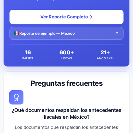
Ver Reporte Completo
Reporte de ejemplo — México
16
600+
21+
PAÍSES
LISTAS
AÑOS EXP.
Preguntas frecuentes
¿Qué documentos respaldan los antecedentes
fiscales en México?
Los documentos que respaldan los antecedentes