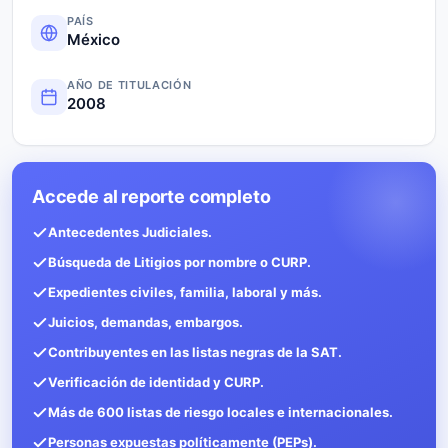
PAÍS
México
AÑO DE TITULACIÓN
2008
Accede al reporte completo
Antecedentes Judiciales.
Búsqueda de Litigios por nombre o CURP.
Expedientes civiles, familia, laboral y más.
Juicios, demandas, embargos.
Contribuyentes en las listas negras de la SAT.
Verificación de identidad y CURP.
Más de 600 listas de riesgo locales e internacionales.
Personas expuestas políticamente (PEPs).