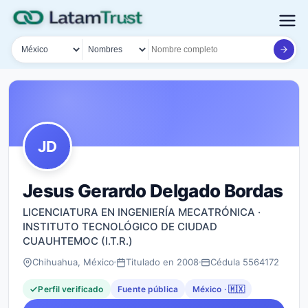
País
Tipo de búsqueda
Nombre o documento
JD
Jesus Gerardo Delgado Bordas
LICENCIATURA EN INGENIERÍA MECATRÓNICA ·
INSTITUTO TECNOLÓGICO DE CIUDAD
CUAUHTEMOC (I.T.R.)
Chihuahua, México
Titulado en 2008
Cédula 5564172
Perfil verificado
Fuente pública
México · 🇲🇽