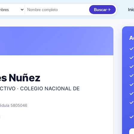
Ini
Buscar
to
A
es Nuñez
CTIVO · COLEGIO NACIONAL DE
édula 5805046