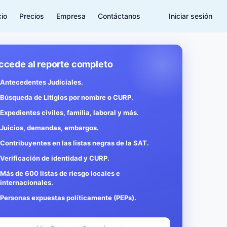
cio
Precios
Empresa
Contáctanos
Iniciar sesión
ccede al reporte completo
Antecedentes Judiciales.
Búsqueda de Litigios por nombre o CURP.
Expedientes civiles, familia, laboral y más.
Juicios, demandas, embargos.
Contribuyentes en las listas negras de la SAT.
Verificación de identidad y CURP.
Más de 600 listas de riesgo locales e
internacionales.
Personas expuestas políticamente (PEPs).