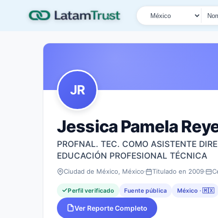
País
Tipo de búsqueda
Nombre o documen
JR
Jessica Pamela Rey
PROFNAL. TEC. COMO ASISTENTE DIRE
EDUCACIÓN PROFESIONAL TÉCNICA
Ciudad de México, México
Titulado en 2009
C
Perfil verificado
Fuente pública
México · 🇲🇽
Ver Reporte Completo