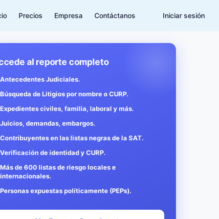
cio
Precios
Empresa
Contáctanos
Iniciar sesión
ccede al reporte completo
Antecedentes Judiciales.
Búsqueda de Litigios por nombre o CURP.
Expedientes civiles, familia, laboral y más.
Juicios, demandas, embargos.
Contribuyentes en las listas negras de la SAT.
Verificación de identidad y CURP.
Más de 600 listas de riesgo locales e
internacionales.
Personas expuestas políticamente (PEPs).