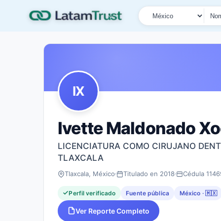
País
Tipo de búsqueda
Nombre o documen
IX
Ivette Maldonado Xo
LICENCIATURA COMO CIRUJANO DENT
TLAXCALA
Tlaxcala, México
Titulado en 2018
Cédula 1146
Perfil verificado
Fuente pública
México · 🇲🇽
Ver Reporte Completo