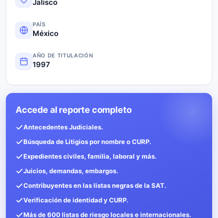
Jalisco
PAÍS
México
AÑO DE TITULACIÓN
1997
Accede al reporte completo
Antecedentes Judiciales.
Búsqueda de Litigios por nombre o CURP.
Expedientes civiles, familia, laboral y más.
Juicios, demandas, embargos.
Contribuyentes en las listas negras de la SAT.
Verificación de identidad y CURP.
Más de 600 listas de riesgo locales e internacionales.