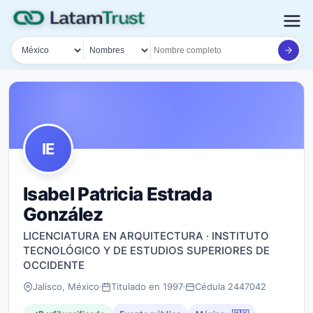
País
Tipo de búsqueda
Nombre o documento
IE
Isabel Patricia Estrada
González
LICENCIATURA EN ARQUITECTURA · INSTITUTO
TECNOLÓGICO Y DE ESTUDIOS SUPERIORES DE
OCCIDENTE
Jalisco, México
Titulado en 1997
Cédula 2447042