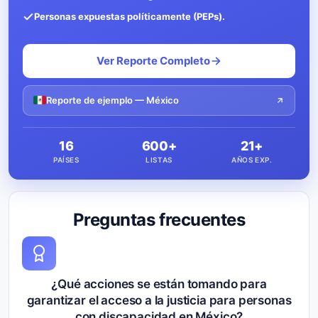
Personas expuestas políticamente (PEPs).
Ver Reporte Completo
Reporte de ejemplo — México
16
600+
21+
PAÍSES
LISTAS
AÑOS EXP.
Preguntas frecuentes
¿Qué acciones se están tomando para
garantizar el acceso a la justicia para personas
con discapacidad en México?