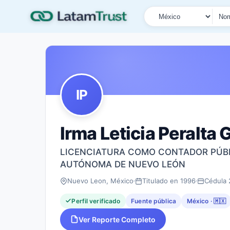
País
Tipo de búsqueda
Nombre o documen
IP
Irma Leticia Peralta
LICENCIATURA COMO CONTADOR PÚBLI
AUTÓNOMA DE NUEVO LEÓN
Nuevo Leon, México
Titulado en 1996
Cédula
Perfil verificado
Fuente pública
México · 🇲🇽
Ver Reporte Completo