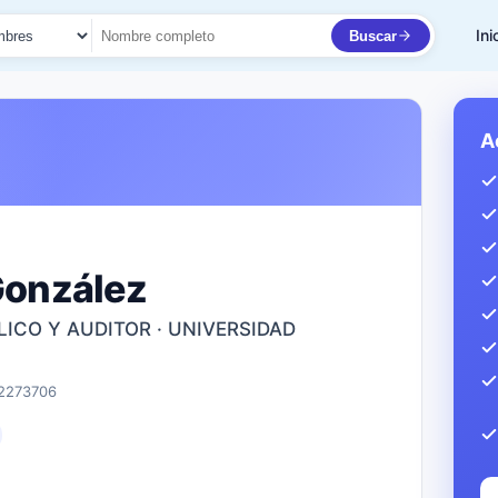
Ini
Buscar
to
A
 González
CO Y AUDITOR · UNIVERSIDAD
 2273706