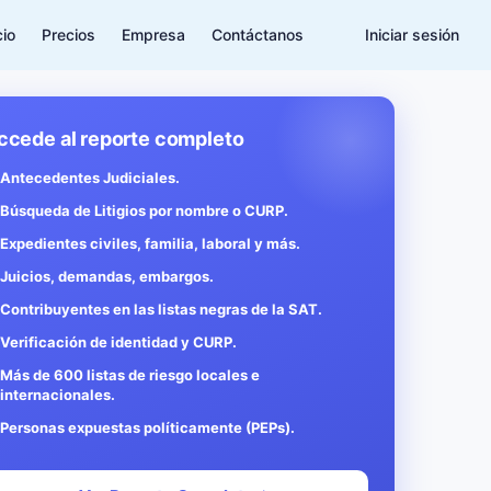
cio
Precios
Empresa
Contáctanos
Iniciar sesión
ccede al reporte completo
Antecedentes Judiciales.
Búsqueda de Litigios por nombre o CURP.
Expedientes civiles, familia, laboral y más.
Juicios, demandas, embargos.
Contribuyentes en las listas negras de la SAT.
Verificación de identidad y CURP.
Más de 600 listas de riesgo locales e
internacionales.
Personas expuestas políticamente (PEPs).