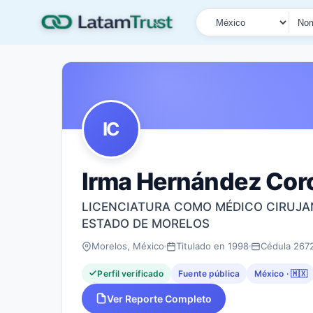
País
Tipo de búsqueda
Nombre o documen
IC
Irma Hernández Cor
LICENCIATURA COMO MÉDICO CIRUJA
ESTADO DE MORELOS
Morelos, México
Titulado en 1998
Cédula 267
Perfil verificado
Fuente pública
México · 🇲🇽
Ver Reporte Completo