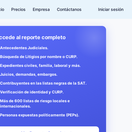
cio
Precios
Empresa
Contáctanos
Iniciar sesión
ccede al reporte completo
Antecedentes Judiciales.
Búsqueda de Litigios por nombre o CURP.
Expedientes civiles, familia, laboral y más.
Juicios, demandas, embargos.
Contribuyentes en las listas negras de la SAT.
Verificación de identidad y CURP.
Más de 600 listas de riesgo locales e
internacionales.
Personas expuestas políticamente (PEPs).