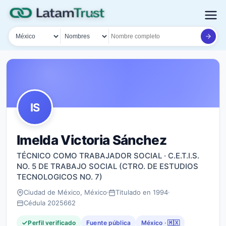
País
Tipo de búsqueda
Nombre o documento
IS
Imelda Victoria Sánchez
TÉCNICO COMO TRABAJADOR SOCIAL · C.E.T.I.S.
NO. 5 DE TRABAJO SOCIAL (CTRO. DE ESTUDIOS
TECNOLOGICOS NO. 7)
Ciudad de México, México
Titulado en 1994
Cédula 2025662
Perfil verificado
Fuente pública
México · 🇲🇽