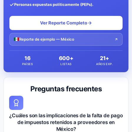
Personas expuestas políticamente (PEPs).
Ver Reporte Completo
Reporte de ejemplo — México
16
600+
21+
PAÍSES
LISTAS
AÑOS EXP.
Preguntas frecuentes
¿Cuáles son las implicaciones de la falta de pago
de impuestos retenidos a proveedores en
México?