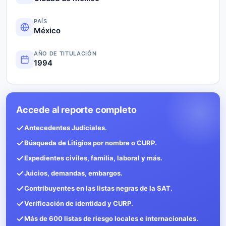
PAÍS
México
AÑO DE TITULACIÓN
1994
Accede al reporte completo
Antecedentes Judiciales.
Búsqueda de Litigios por nombre o CURP.
Expedientes civiles, familia, laboral y más.
Juicios, demandas, embargos.
Contribuyentes en las listas negras de la SAT.
Verificación de identidad y CURP.
Más de 600 listas de riesgo locales e internacionales.