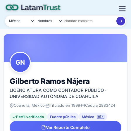
País
Tipo de búsqueda
Nombre o documento
GN
Gilberto Ramos Nájera
LICENCIATURA COMO CONTADOR PÚBLICO ·
UNIVERSIDAD AUTÓNOMA DE COAHUILA
Coahuila, México
Titulado en 1999
Cédula 2883424
Perfil verificado
Fuente pública
México · 🇲🇽
Ver Reporte Completo