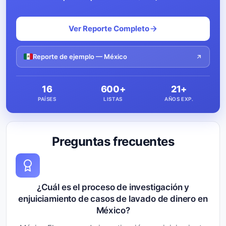
Ver Reporte Completo
Reporte de ejemplo — México
16
600+
21+
PAÍSES
LISTAS
AÑOS EXP.
Preguntas frecuentes
¿Cuál es el proceso de investigación y
enjuiciamiento de casos de lavado de dinero en
México?