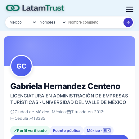
País
Tipo de búsqueda
Nombre o documento
GC
Gabriela Hernandez Centeno
LICENCIATURA EN ADMINISTRACIÓN DE EMPRESAS
TURÍSTICAS · UNIVERSIDAD DEL VALLE DE MÉXICO
Ciudad de México, México
Titulado en 2012
Cédula 7413385
Perfil verificado
Fuente pública
México · 🇲🇽