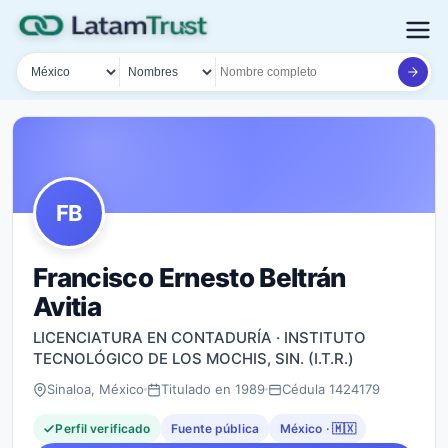
País
Tipo de búsqueda
Nombre o documento
FB
Francisco Ernesto Beltrán
Avitia
LICENCIATURA EN CONTADURÍA · INSTITUTO
TECNOLÓGICO DE LOS MOCHIS, SIN. (I.T.R.)
Sinaloa, México
Titulado en 1989
Cédula 1424179
Perfil verificado
Fuente pública
México · 🇲🇽