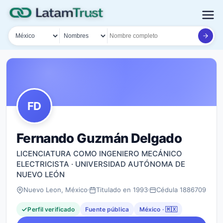
País
Tipo de búsqueda
Nombre o documento
FD
Fernando Guzmán Delgado
LICENCIATURA COMO INGENIERO MECÁNICO
ELECTRICISTA · UNIVERSIDAD AUTÓNOMA DE
NUEVO LEÓN
Nuevo Leon, México
Titulado en 1993
Cédula 1886709
Perfil verificado
Fuente pública
México · 🇲🇽