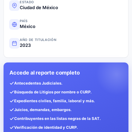
ESTADO
Ciudad de México
PAÍS
México
AÑO DE TITULACIÓN
2023
Accede al reporte completo
Antecedentes Judiciales.
Búsqueda de Litigios por nombre o CURP.
Expedientes civiles, familia, laboral y más.
Juicios, demandas, embargos.
Contribuyentes en las listas negras de la SAT.
Verificación de identidad y CURP.