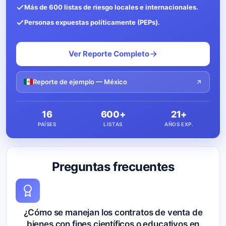
Más de 600 listas de riesgo locales e internacionales.
Personas expuestas políticamente (PEPs).
Ver Reporte Completo
Reporte de ejemplo — México
16
600+
21+
PAÍSES
LISTAS
AÑOS EXP.
Preguntas frecuentes
¿Cómo se manejan los contratos de venta de
bienes con fines científicos o educativos en