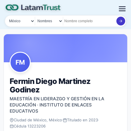
País
Tipo de búsqueda
Nombre o documento
FM
Fermin Diego Martinez
Godinez
MAESTRÍA EN LIDERAZGO Y GESTIÓN EN LA
EDUCACIÓN · INSTITUTO DE ENLACES
EDUCATIVOS
Ciudad de México, México
Titulado en 2023
Cédula 13223206