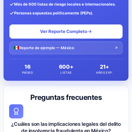
Más de 600 listas de riesgo locales e internacionales.
Personas expuestas políticamente (PEPs).
Ver Reporte Completo
Reporte de ejemplo — México
16
600+
21+
PAÍSES
LISTAS
AÑOS EXP.
Preguntas frecuentes
¿Cuáles son las implicaciones legales del delito
de insolvencia fraudulenta en México?