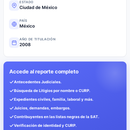
ESTADO
Ciudad de México
PAÍS
México
AÑO DE TITULACIÓN
2008
Accede al reporte completo
Antecedentes Judiciales.
Búsqueda de Litigios por nombre o CURP.
Expedientes civiles, familia, laboral y más.
Juicios, demandas, embargos.
Contribuyentes en las listas negras de la SAT.
Verificación de identidad y CURP.