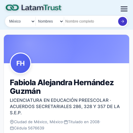
País
Tipo de búsqueda
Nombre o documento
FH
Fabiola Alejandra Hernández
Guzmán
LICENCIATURA EN EDUCACIÓN PREESCOLAR ·
ACUERDOS SECRETARIALES 286, 328 Y 357 DE LA
S.E.P.
Ciudad de México, México
Titulado en 2008
Cédula 5676639