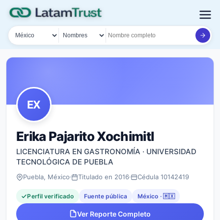
País
Tipo de búsqueda
Nombre o documento
EX
Erika Pajarito Xochimitl
LICENCIATURA EN GASTRONOMÍA · UNIVERSIDAD
TECNOLÓGICA DE PUEBLA
Puebla, México
Titulado en 2016
Cédula 10142419
Perfil verificado
Fuente pública
México · 🇲🇽
Ver Reporte Completo