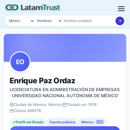
País
Tipo de búsqueda
Nombre o documento
EO
Enrique Paz Ordaz
LICENCIATURA EN ADMINISTRACIÓN DE EMPRESAS
· UNIVERSIDAD NACIONAL AUTÓNOMA DE MÉXICO
Ciudad de México, México
Titulado en 1978
Cédula 498578
Perfil verificado
Fuente pública
México · 🇲🇽