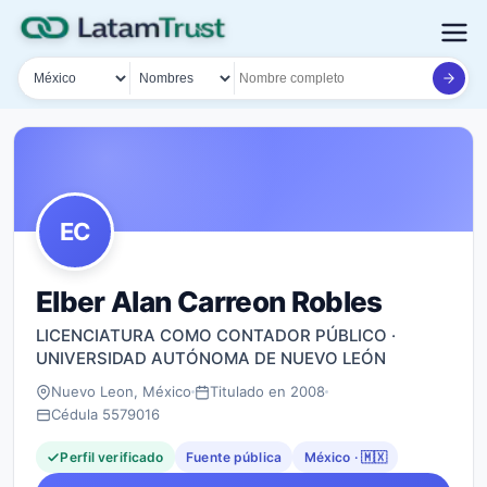
País
Tipo de búsqueda
Nombre o documento
EC
Elber Alan Carreon Robles
LICENCIATURA COMO CONTADOR PÚBLICO ·
UNIVERSIDAD AUTÓNOMA DE NUEVO LEÓN
Nuevo Leon, México
Titulado en 2008
Cédula 5579016
Perfil verificado
Fuente pública
México · 🇲🇽