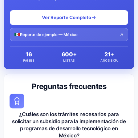
Ver Reporte Completo
Reporte de ejemplo — México
16
600+
21+
PAÍSES
LISTAS
AÑOS EXP.
Preguntas frecuentes
¿Cuáles son los trámites necesarios para
solicitar un subsidio para la implementación de
programas de desarrollo tecnológico en
México?