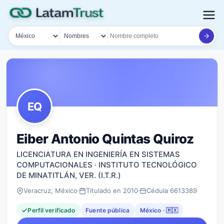
País
Tipo de búsqueda
Nombre o documento
EQ
Eiber Antonio Quintas Quiroz
LICENCIATURA EN INGENIERÍA EN SISTEMAS
COMPUTACIONALES · INSTITUTO TECNOLÓGICO
DE MINATITLÁN, VER. (I.T.R.)
Veracruz, México
Titulado en 2010
Cédula 6613389
Perfil verificado
Fuente pública
México · 🇲🇽