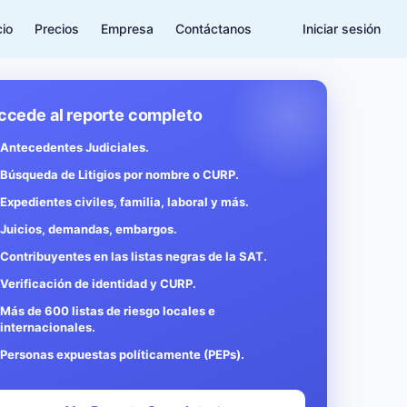
cio
Precios
Empresa
Contáctanos
Iniciar sesión
ccede al reporte completo
Antecedentes Judiciales.
Búsqueda de Litigios por nombre o CURP.
Expedientes civiles, familia, laboral y más.
Juicios, demandas, embargos.
Contribuyentes en las listas negras de la SAT.
Verificación de identidad y CURP.
Más de 600 listas de riesgo locales e
internacionales.
Personas expuestas políticamente (PEPs).