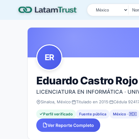
País
Tipo de búsqueda
Nombre o documen
ER
Eduardo Castro Rojo
LICENCIATURA EN INFORMÁTICA · UN
Sinaloa, México
Titulado en 2015
Cédula 9241
Perfil verificado
Fuente pública
México · 🇲🇽
Ver Reporte Completo