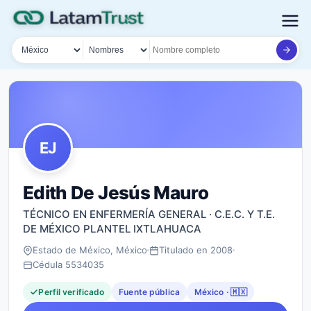
País
Tipo de búsqueda
Nombre o documento
EJ
Edith De Jesús Mauro
TÉCNICO EN ENFERMERÍA GENERAL · C.E.C. Y T.E.
DE MÉXICO PLANTEL IXTLAHUACA
Estado de México, México
Titulado en 2008
Cédula 5534035
Perfil verificado
Fuente pública
México · 🇲🇽