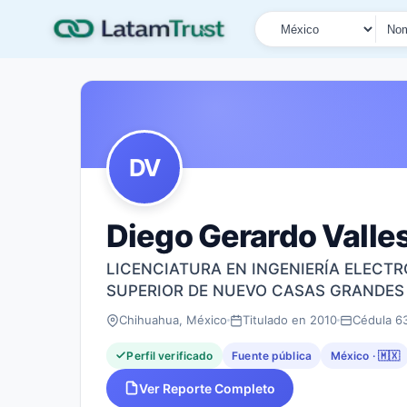
País
Tipo de búsqueda
Nombre o documen
DV
Diego Gerardo Valles
LICENCIATURA EN INGENIERÍA ELECT
SUPERIOR DE NUEVO CASAS GRANDES
Chihuahua, México
Titulado en 2010
Cédula 6
Perfil verificado
Fuente pública
México · 🇲🇽
Ver Reporte Completo