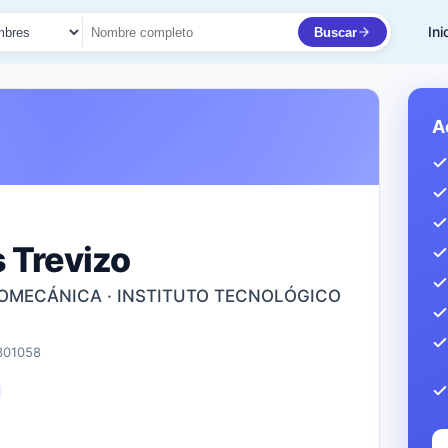
Ini
Buscar
to
A
 Trevizo
ROMECÁNICA · INSTITUTO TECNOLÓGICO
301058