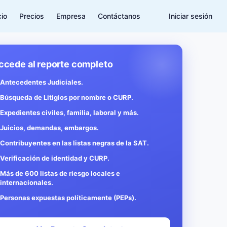
cio
Precios
Empresa
Contáctanos
Iniciar sesión
ccede al reporte completo
Antecedentes Judiciales.
Búsqueda de Litigios por nombre o CURP.
Expedientes civiles, familia, laboral y más.
Juicios, demandas, embargos.
Contribuyentes en las listas negras de la SAT.
Verificación de identidad y CURP.
Más de 600 listas de riesgo locales e
internacionales.
Personas expuestas políticamente (PEPs).