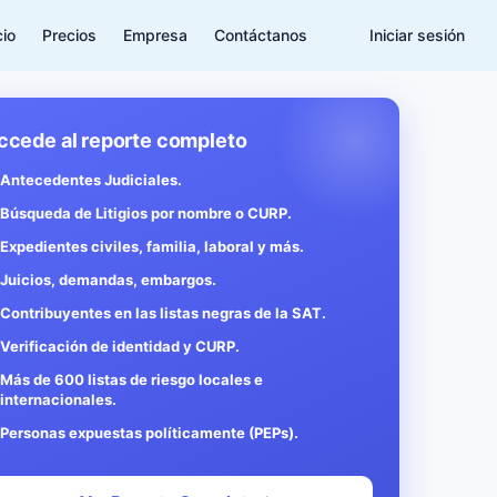
cio
Precios
Empresa
Contáctanos
Iniciar sesión
ccede al reporte completo
Antecedentes Judiciales.
Búsqueda de Litigios por nombre o CURP.
Expedientes civiles, familia, laboral y más.
Juicios, demandas, embargos.
Contribuyentes en las listas negras de la SAT.
Verificación de identidad y CURP.
Más de 600 listas de riesgo locales e
internacionales.
Personas expuestas políticamente (PEPs).