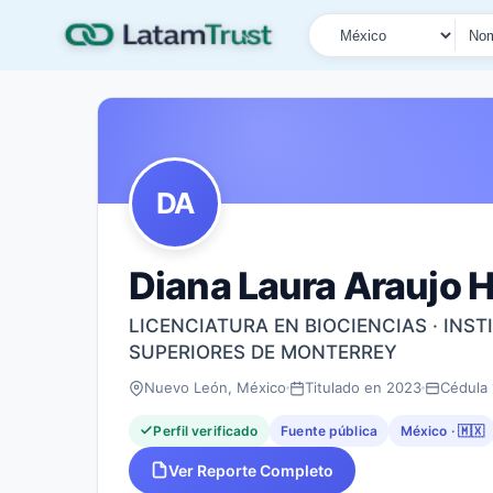
País
Tipo de búsqueda
Nombre o documen
DA
Diana Laura Araujo 
LICENCIATURA EN BIOCIENCIAS · INS
SUPERIORES DE MONTERREY
Nuevo León, México
Titulado en 2023
Cédula
Perfil verificado
Fuente pública
México · 🇲🇽
Ver Reporte Completo