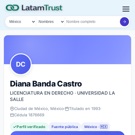
País
Tipo de búsqueda
Nombre o documento
DC
Diana Banda Castro
LICENCIATURA EN DERECHO · UNIVERSIDAD LA
SALLE
Ciudad de México, México
Titulado en 1993
Cédula 1876669
Perfil verificado
Fuente pública
México · 🇲🇽