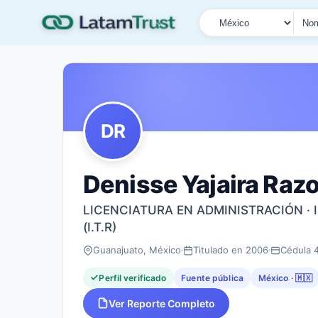
País
Tipo de búsqueda
Nombre o documen
DR
Denisse Yajaira Raz
LICENCIATURA EN ADMINISTRACIÓN ·
(I.T.R)
Guanajuato, México
Titulado en 2006
Cédula 
Perfil verificado
Fuente pública
México · 🇲🇽
Ver Reporte Completo