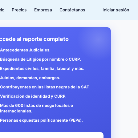
cio
Precios
Empresa
Contáctanos
Iniciar sesión
ccede al reporte completo
Antecedentes Judiciales.
Búsqueda de Litigios por nombre o CURP.
Expedientes civiles, familia, laboral y más.
Juicios, demandas, embargos.
Contribuyentes en las listas negras de la SAT.
Verificación de identidad y CURP.
Más de 600 listas de riesgo locales e
internacionales.
Personas expuestas políticamente (PEPs).