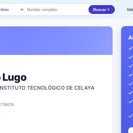
Ini
Buscar
to
A
o Lugo
 INSTITUTO TECNOLÓGICO DE CELAYA
4718679