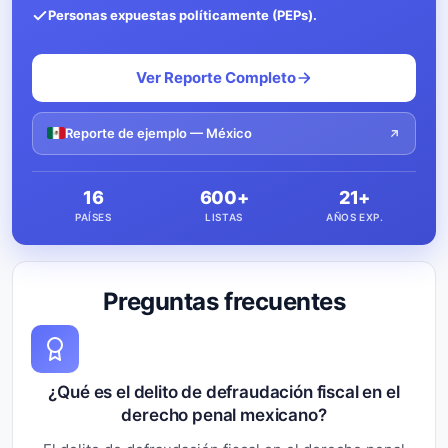
Personas expuestas políticamente (PEPs).
Ver Reporte Completo
Reporte de ejemplo — México
16
600+
21+
PAÍSES
LISTAS
AÑOS EXP.
Preguntas frecuentes
¿Qué es el delito de defraudación fiscal en el
derecho penal mexicano?