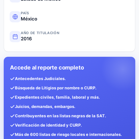
PAÍS
México
AÑO DE TITULACIÓN
2016
Accede al reporte completo
Antecedentes Judiciales.
Búsqueda de Litigios por nombre o CURP.
Expedientes civiles, familia, laboral y más.
Juicios, demandas, embargos.
Contribuyentes en las listas negras de la SAT.
Verificación de identidad y CURP.
Más de 600 listas de riesgo locales e internacionales.