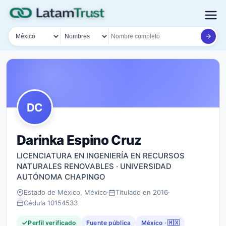
País
Tipo de búsqueda
Nombre o documento
DC
Darinka Espino Cruz
LICENCIATURA EN INGENIERÍA EN RECURSOS
NATURALES RENOVABLES · UNIVERSIDAD
AUTÓNOMA CHAPINGO
Estado de México, México
Titulado en 2016
Cédula 10154533
Perfil verificado
Fuente pública
México · 🇲🇽