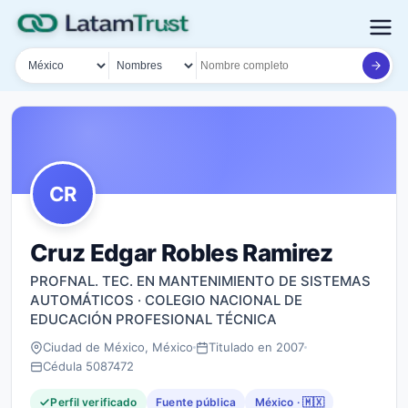
País
Tipo de búsqueda
Nombre o documento
CR
Cruz Edgar Robles Ramirez
PROFNAL. TEC. EN MANTENIMIENTO DE SISTEMAS
AUTOMÁTICOS · COLEGIO NACIONAL DE
EDUCACIÓN PROFESIONAL TÉCNICA
Ciudad de México, México
Titulado en 2007
Cédula 5087472
Perfil verificado
Fuente pública
México · 🇲🇽