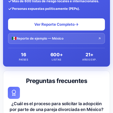
Más de 600 listas de riesgo locales e internacionales.
Personas expuestas políticamente (PEPs).
Ver Reporte Completo
Reporte de ejemplo — México
16
600+
21+
PAÍSES
LISTAS
AÑOS EXP.
Preguntas frecuentes
¿Cuál es el proceso para solicitar la adopción
por parte de una pareja divorciada en México?