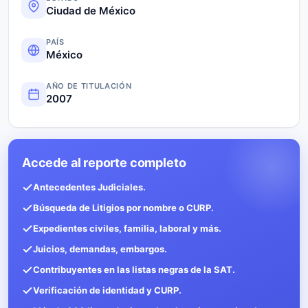
Ciudad de México
PAÍS
México
AÑO DE TITULACIÓN
2007
Accede al reporte completo
Antecedentes Judiciales.
Búsqueda de Litigios por nombre o CURP.
Expedientes civiles, familia, laboral y más.
Juicios, demandas, embargos.
Contribuyentes en las listas negras de la SAT.
Verificación de identidad y CURP.