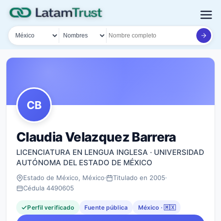
País
Tipo de búsqueda
Nombre o documento
CB
Claudia Velazquez Barrera
LICENCIATURA EN LENGUA INGLESA · UNIVERSIDAD
AUTÓNOMA DEL ESTADO DE MÉXICO
Estado de México, México
Titulado en 2005
Cédula 4490605
Perfil verificado
Fuente pública
México · 🇲🇽