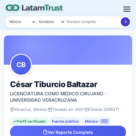
País
Tipo de búsqueda
Nombre o documento
CB
César Tiburcio Baltazar
LICENCIATURA COMO MÉDICO CIRUJANO ·
UNIVERSIDAD VERACRUZANA
Veracruz, México
Titulado en 2001
Cédula 3266271
Perfil verificado
Fuente pública
México · 🇲🇽
Ver Reporte Completo