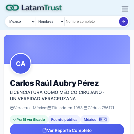
País
Tipo de búsqueda
Nombre o documento
CA
Carlos Raúl Aubry Pérez
LICENCIATURA COMO MÉDICO CIRUJANO ·
UNIVERSIDAD VERACRUZANA
Veracruz, México
Titulado en 1983
Cédula 786171
Perfil verificado
Fuente pública
México · 🇲🇽
Ver Reporte Completo