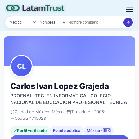
País
Tipo de búsqueda
Nombre o documento
CL
Carlos Ivan Lopez Grajeda
PROFNAL. TEC. EN INFORMÁTICA · COLEGIO
NACIONAL DE EDUCACIÓN PROFESIONAL TÉCNICA
Ciudad de México, México
Titulado en 2006
Cédula 4745028
Perfil verificado
Fuente pública
México · 🇲🇽