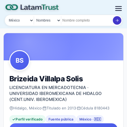
País
Tipo de búsqueda
Nombre o documento
BS
Brizeida Villalpa Solis
LICENCIATURA EN MERCADOTECNIA ·
UNIVERSIDAD IBEROMEXICANA DE HIDALGO
(CENT.UNIV. IBEROMEXICA)
Hidalgo, México
Titulado en 2013
Cédula 8180443
Perfil verificado
Fuente pública
México · 🇲🇽