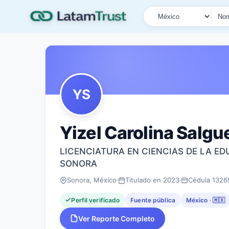
País
Tipo de búsqueda
Nombre o documen
YS
Yizel Carolina Salgu
LICENCIATURA EN CIENCIAS DE LA ED
SONORA
Sonora, México
Titulado en 2023
Cédula 1326
Perfil verificado
Fuente pública
México · 🇲🇽
Ver Reporte Completo