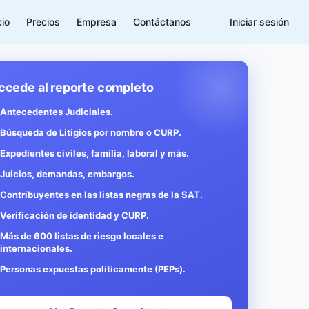
cio
Precios
Empresa
Contáctanos
Iniciar sesión
ccede al reporte completo
Antecedentes Judiciales.
Búsqueda de Litigios por nombre o CURP.
Expedientes civiles, familia, laboral y más.
Juicios, demandas, embargos.
Contribuyentes en las listas negras de la SAT.
Verificación de identidad y CURP.
Más de 600 listas de riesgo locales e
internacionales.
Personas expuestas políticamente (PEPs).