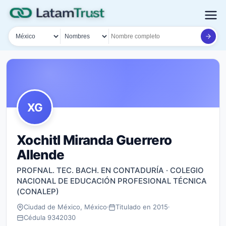
País
Tipo de búsqueda
Nombre o documento
XG
Xochitl Miranda Guerrero
Allende
PROFNAL. TEC. BACH. EN CONTADURÍA · COLEGIO
NACIONAL DE EDUCACIÓN PROFESIONAL TÉCNICA
(CONALEP)
Ciudad de México, México
Titulado en 2015
Cédula 9342030