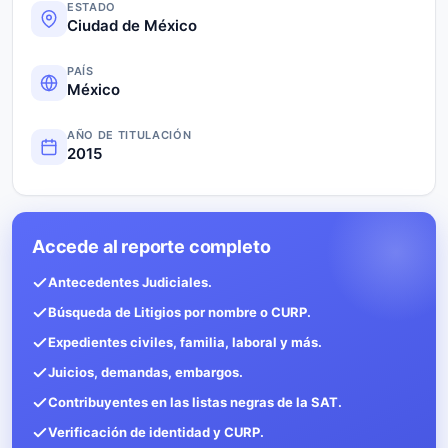
ESTADO
Ciudad de México
PAÍS
México
AÑO DE TITULACIÓN
2015
Accede al reporte completo
Antecedentes Judiciales.
Búsqueda de Litigios por nombre o CURP.
Expedientes civiles, familia, laboral y más.
Juicios, demandas, embargos.
Contribuyentes en las listas negras de la SAT.
Verificación de identidad y CURP.