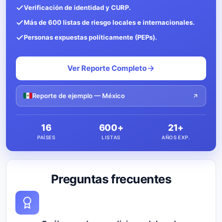
Verificación de identidad y CURP.
Más de 600 listas de riesgo locales e internacionales.
Personas expuestas políticamente (PEPs).
Ver Reporte Completo
Reporte de ejemplo — México
16
600+
21+
PAÍSES
LISTAS
AÑOS EXP.
Preguntas frecuentes