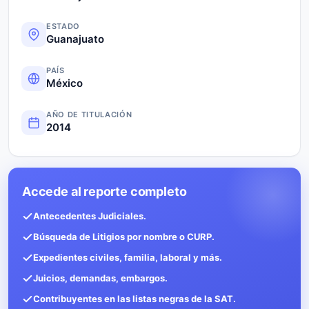
ESTADO
Guanajuato
PAÍS
México
AÑO DE TITULACIÓN
2014
Accede al reporte completo
Antecedentes Judiciales.
Búsqueda de Litigios por nombre o CURP.
Expedientes civiles, familia, laboral y más.
Juicios, demandas, embargos.
Contribuyentes en las listas negras de la SAT.